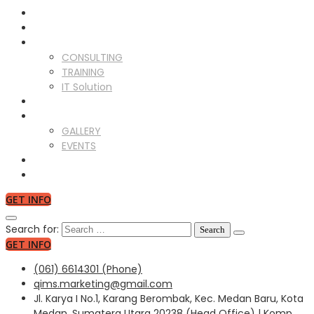
HOME
ABOUT US
SERVICES
CONSULTING
TRAINING
IT Solution
CLIENTS
GALLERY
GALLERY
EVENTS
NEWS
CONTACT US
GET INFO
Search for:
GET INFO
(061) 6614301 (Phone)
qims.marketing@gmail.com
Jl. Karya I No.1, Karang Berombak, Kec. Medan Baru, Kota
Medan, Sumatera Utara 20238 (Head Office) | Komp.