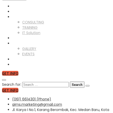
HOME
ABOUT US
SERVICES
CONSULTING
TRAINING
IT Solution
CLIENTS
GALLERY
GALLERY
EVENTS
NEWS
CONTACT US
GET INFO
Search for:
GET INFO
(061) 6614301 (Phone)
qims.marketing@gmail.com
Jl. Karya I No.1, Karang Berombak, Kec. Medan Baru, Kota