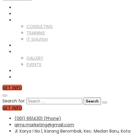
HOME
ABOUT US
SERVICES
CONSULTING
TRAINING
IT Solution
CLIENTS
GALLERY
GALLERY
EVENTS
NEWS
CONTACT US
GET INFO
Search for:
GET INFO
(061) 6614301 (Phone)
qims.marketing@gmail.com
Jl. Karya I No.1, Karang Berombak, Kec. Medan Baru, Kota